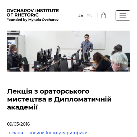
Перейти
до
UA
EN
основного
вмісту
Лекція з ораторського
мистецтва в Дипломатичній
академії
09/03/2016
лекція
новини Інституту риторики