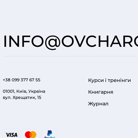
INFO@OVCHARO
+38 099 377 67 55
Курси і тренінги
FOOTER 1
01001, Київ, Україна
Книгарня
вул. Хрещатик, 15
Журнал