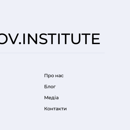
V.INSTITUTE
Про нас
FOOTER MENU
Блог
Медіа
Контакти