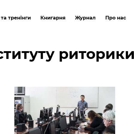
Перейти
до
 та тренінги
Книгарня
Журнал
Про нас
основного
вмісту
ституту риторик