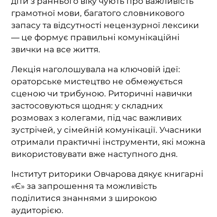
діти з раннього віку чують про важливість
грамотної мови, багатого словникового
запасу та відсутності нецензурної лексики
— це формує правильні комунікаційні
звички на все життя.
Лекція наголошувала на ключовій ідеї:
ораторське мистецтво не обмежується
сценою чи трибуною. Риторичні навички
застосовуються щодня: у складних
розмовах з колегами, під час важливих
зустрічей, у сімейній комунікації. Учасники
отримали практичні інструменти, які можна
використовувати вже наступного дня.
Інститут риторики Овчарова дякує книгарні
«Є» за запрошення та можливість
поділитися знаннями з широкою
аудиторією.