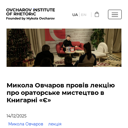
Перейти
до
UA
EN
основного
вмісту
Микола Овчаров провів лекцію
про ораторське мистецтво в
Книгарні «Є»
14/12/2025
Микола Овчаров
лекція