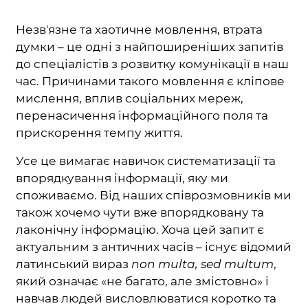
Незв'язне та хаотичне мовлення, втрата
думки – це одні з найпоширеніших запитів
до спеціалістів з розвитку комунікації в наш
час. Причинами такого мовлення є кліпове
мислення, вплив соціальних мереж,
перенасичення інформаційного поля та
прискорення темпу життя.
Усе це вимагає навичок систематизації та
впорядкування інформації, яку ми
споживаємо. Від наших співрозмовників ми
також хочемо чути вже впорядковану та
лаконічну інформацію. Хоча цей запит є
актуальним з античних часів – існує відомий
латинський вираз
non multa, sed multum
,
який означає «не багато, але змістовно» і
навчав людей висловлюватися коротко та