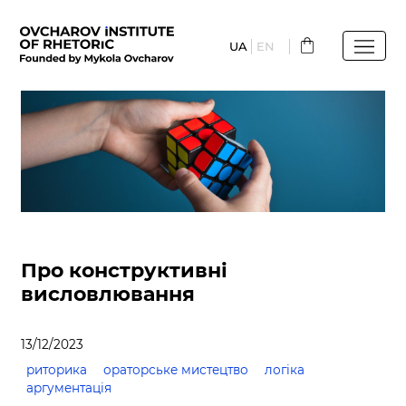
Перейти
до
UA
EN
основного
вмісту
Про конструктивні
висловлювання
13/12/2023
риторика
ораторське мистецтво
логіка
аргументація