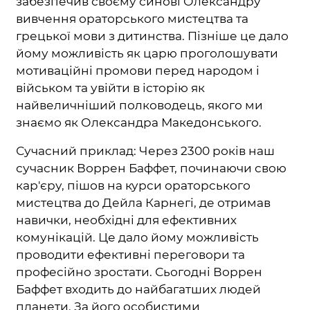
забезпечив своєму синові Олександру
вивчення ораторського мистецтва та
грецької мови з дитинства. Пізніше це дало
йому можливість як царю проголошувати
мотиваційні промови перед народом і
військом та увійти в історію як
найвеличніший полководець, якого ми
знаємо як Олександра Македонського.
Сучасний приклад: Через 2300 років наш
сучасник Воррен Баффет, починаючи свою
кар'єру, пішов на курси ораторського
мистецтва до Дейла Карнегі, де отримав
навички, необхідні для ефективних
комунікацій. Це дало йому можливість
проводити ефективні переговори та
професійно зростати. Сьогодні Воррен
Баффет входить до найбагатших людей
планети. За його особистими