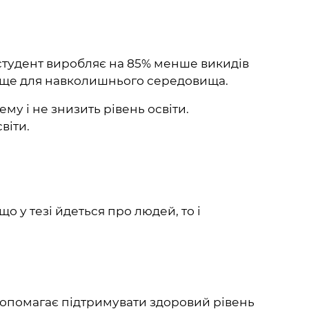
 студент виробляє на 85% менше викидів
краще для навколишнього середовища.
у і не знизить рівень освіти.
віти.
 у тезі йдеться про людей, то і
 допомагає підтримувати здоровий рівень