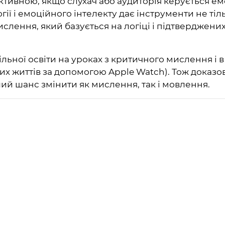
тивною, якщо слухач або аудиторія керується ем
ї і емоційного інтелекту дає інструменти не тіл
ислення, який базується на логіці і підтверджен
ьної освіти на уроках з критичного мислення і в
их життів за допомогою Apple Watch). Тож доказо
ший шанс змінити як мислення, так і мовлення.