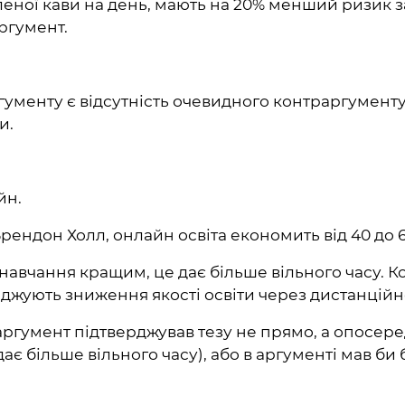
леної кави на день, мають на 20% менший ризик
ргумент.
гументу є відсутність очевидного контраргументу
и.
йн.
ендон Холл, онлайн освіта економить від 40 до 60
авчання кращим, це дає більше вільного часу. К
джують зниження якості освіти через дистанційн
ргумент підтверджував тезу не прямо, а опосере
ає більше вільного часу), або в аргументі мав би