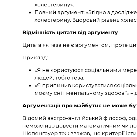
холестерину».
Повний аргумент: «Згідно з дослідж
холестерину. Здоровий рівень холес
Відмінність цитати від аргументу
Цитата як теза не є аргументом, проте ци
Приклад:
«Я не користуюся соціальними мереж
людей, тобто теза.
«Я припинив користуватися соціальн
моєму сні і ментальному здоров'ї» –
Аргументації про майбутнє не може бу
Відомий австро-англійський філософ, оди
неможливо довести математичним чи лог
Шопенгауер теж вважав, що критерії істи