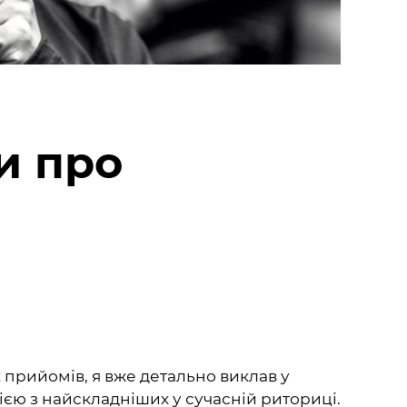
и про
их прийомів, я вже детально виклав у
ією з найскладніших у сучасній риториці.