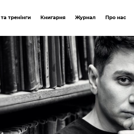
Перейти
до
 та тренінги
Книгарня
Журнал
Про нас
основного
вмісту