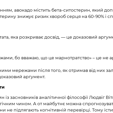
енням, авокадо містить бета-ситостерин, який до
терину знижує ризик хвороб серця на 60-90% і сп
тата, яка розкриває досвід, — це доказовий аргум
ами, бо вважаю, що це марнотратство» – це не ар
ими мережами після того, як отримав від них за
 доказовий аргумент.
ти
н із засновників аналітичної філософії Людвіг В
ічним чином. А от майбутнє можна спрогнозува
ни не підлягають когнітивній перевірці. Тому іс