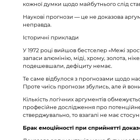
кожної думки щодо майбутнього слід ста
Наукові прогнози — це не доказова аргуме
неправда.
Історичні приклади
У 1972 році вийшов бестселер «Межі зро
запаси алюмінію, міді, хрому, золота, н
подешевшали, дефіциту немає.
Те саме відбулося з прогнозами щодо наф
Проте чиїсь прогнози збулись, але й вон
Кількість логічних аргументів обмежуєть
професійне дослідження про потенційне
стверджувально, то взагалі не має стосунк
Брак емоційності при сприйнятті доказ