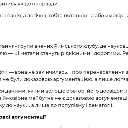
витися як до неправди.
нтація, а логічна, тобто потенційна або ймовірна
стання» групи вчених Римського клубу, де науков
ікелю — ці метали стануть рідкісними і дорогими.
ти — вона не закінчилась, і про перенаселення зе
и не були доказовою аргументацією, а лише логіч
ся даними, якими володіє оратор, його досвідом, 
 ймовірне майбутнє не є доказовою аргументаціє
у до науки, а лише до популізму і демагогії.
ової аргументації