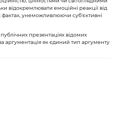
оційністю, цінностями чи світоглядними
ьки відокремлювати емоційні реакції від
их фактах, унеможливлюючи суб'єктивні
 публічних презентаціях відомих
ва аргументація як єдиний тип аргументу