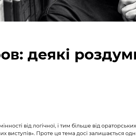
ов: деякі роздум
мінності від логічної, і тим більше від ораторськ
х виступів». Проте ця тема досі залишається одн