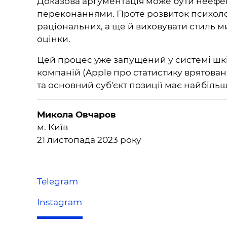
Доказова аргументація може бути неефек
переконаннями. Проте розвиток психологі
раціональних, а ще й виховувати стиль м
оцінки.
Цей процес уже запущений у системі шкіл
компаній (Apple про статистику врятован
та основний суб'єкт позиції має найбіль
Микола Овчаров
м. Київ
21 листопада 2023 року
Telegram
Instagram