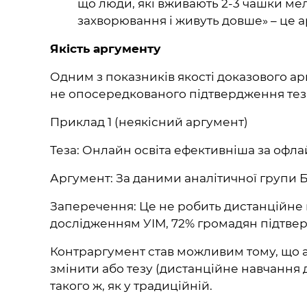
що люди, які вживають 2-3 чашки ме
захворювання і живуть довше» – це а
Якість аргументу
Одним з показників якості доказового ар
не опосередкованого підтвердження тез
Приклад 1 (неякісний аргумент)
Теза: Онлайн освіта ефективніша за офла
Аргумент: За даними аналітичної групи Бр
Заперечення: Це не робить дистанційне н
дослідженням УІМ, 72% громадян підтвер
Контраргумент став можливим тому, що а
змінити або тезу (дистанційне навчання д
такого ж, як у традиційній.