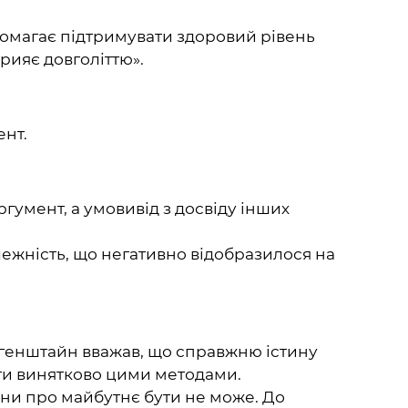
помагає підтримувати здоровий рівень
рияє довголіттю».
ент.
гумент, а умовивід з досвіду інших
лежність, що негативно відобразилося на
ітгенштайн вважав, що справжню істину
ти винятково цими методами.
тини про майбутнє бути не може. До