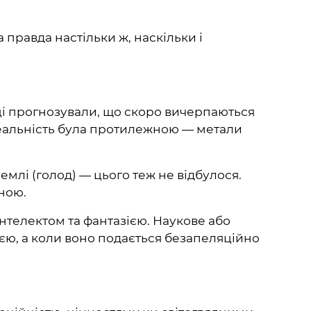
 правда настільки ж, наскільки і
ці прогнозували, що скоро вичерпаються
 Реальність була протилежною — метали
млі (голод) — цього теж не відбулося.
ною.
інтелектом та фантазією. Наукове або
ю, а коли воно подається безапеляційно