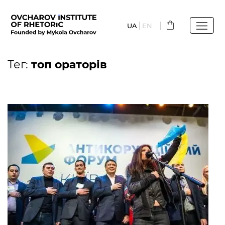
Перейти
до
UA
EN
основного
вмісту
Тег:
топ ораторів