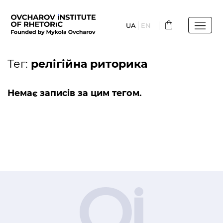
Перейти
до
UA
EN
основного
вмісту
Тег:
релігійна риторика
Немає записів за цим тегом.