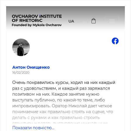
Перейти
до
UA
EN
основного
вмісту
Антон Онищенко
16/02/2020
Очень понравились курсы, ходил на них каждый
раз с удовольствием, и каждый раз заряжался
позитивом на них. Каждое занятие нужно
выступать публично, по какой-то теме, либо
импровизировать. Оратор Николай дает четкое
понимаение как правильно стоять на сцене, что
делать с руками и как правильно строить
структуру и делать выступление уникальным.
Показати повністю...
Всем советую, не пожалеете.