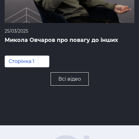
25/03/2025
Микола Овчаров про повагу до інших
Розбивка
Сторінка 1
Наступна
››
на
сторінка
сторінки
Всі відео