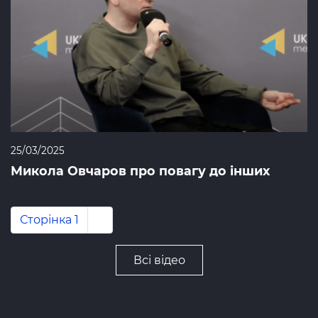
25/03/2025
Микола Овчаров про повагу до інших
Розбивка
Сторінка 1
Наступна
››
на
сторінка
сторінки
Всі відео