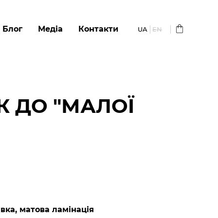
Блог
Медіа
Контакти
UA
EN
К ДО "МАЛОЇ
вка, матова ламінація