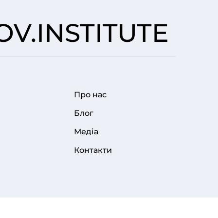
V.INSTITUTE
Про нас
FOOTER MENU
Блог
Медіа
Контакти