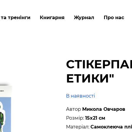
Перейти
до
 та тренінги
Книгарня
Журнал
Про нас
основного
вмісту
СТІКЕРПА
ЕТИКИ"
В наявності
Автор
Микола Овчаров
Розмір:
15x21 см
Матеріал:
Самоклеюча плі