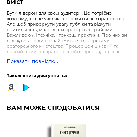
ВМІСТ
Бути лідером для своєї аудиторії. Це потрібно
кожному, хто не уявляє свого життя без ораторства.
Але щоб привернути увагу публіки та відчути її
прихильність, мало знати ораторські прийоми.
Важливою є і техніка, і тонкощі практики. Про них ви
дізнаєтеся, коли познайомитеся із секретами
ораторського мистецтва. Процес цей цікавий та
довгий, тому що оратор постійно зростає і прагне
нових досягнень.
Показати повністю...
Книга «Майстер публічних виступів» створена саме
для цього: вона допомагає розвиватися початківцям
Також книга доступна на:
та досвідченим ораторам, допомагає стати
майстрами риторики. Усі закони, правила, винятки та
нюанси ораторського мистецтва в одному виданні.
Для зручності читача книга розділена на 2 частини:
«Форма ораторської майстерності» та «Зміст
ораторської майстерності».
ВАМ МОЖЕ СПОДОБАТИСЯ
З першої частини ви дізнаєтеся, як справити
позитивне враження на публіку: подолати страх,
правильно жестикулювати, керувати голосом та
увагою аудиторії, створити імідж та образ, які