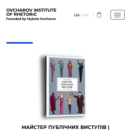
Перейти
до
UA
EN
основного
вмісту
МАЙСТЕР ПУБЛІЧНИХ ВИСТУПІВ |