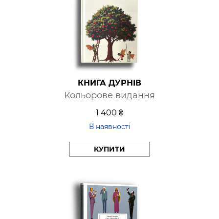
підходять саме вам.
Друга частина допоможе покращити зміст ваших
публічних промов: вибудувати ефективну
аргументацію, використовувати ораторські прийоми
та дотримуватися правильної ораторської стратегії.
У вас є все, що потрібно для розвитку ораторських
навичок: бажання, наполегливість, здібності та
«Майстер публічних виступів».
КНИГА ДУРНІВ
Кольорове видання
1 400 ₴
В наявності
КУПИТИ