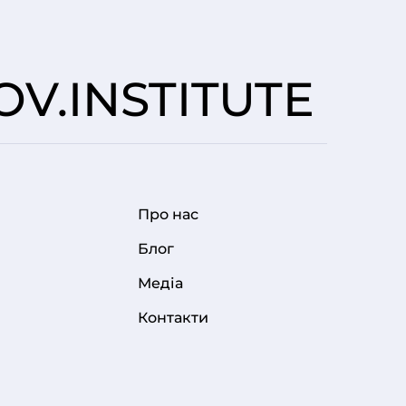
V.INSTITUTE
Про нас
FOOTER MENU
Блог
Медіа
Контакти