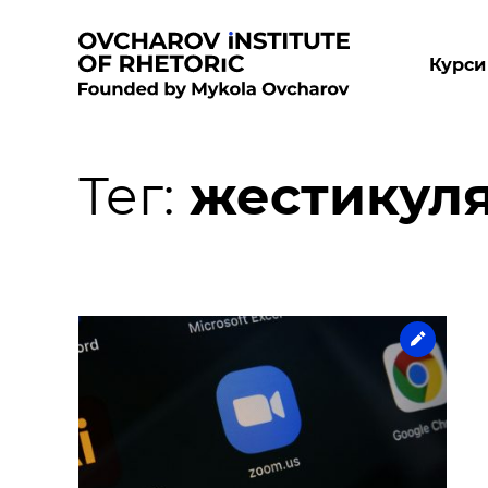
Курси
Тег:
жестикуля