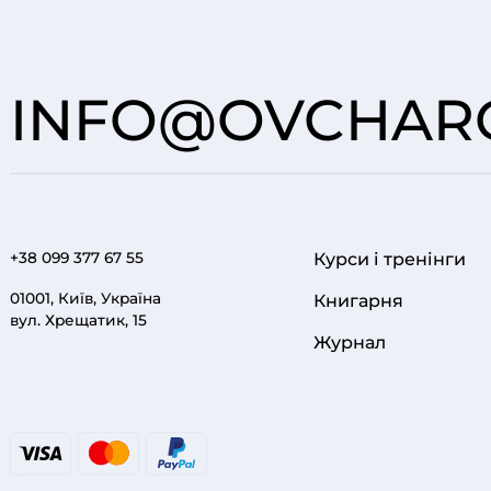
INFO@OVCHARO
+38 099 377 67 55
Курси і тренінги
FOOTER 1
01001, Київ, Україна
Книгарня
вул. Хрещатик, 15
Журнал