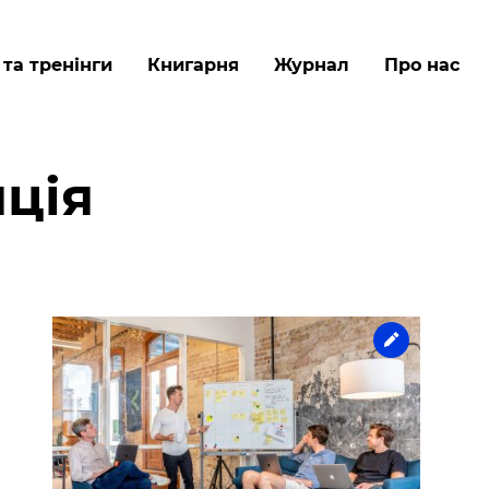
Перейти
до
 та тренінги
Книгарня
Журнал
Про нас
основного
вмісту
ція