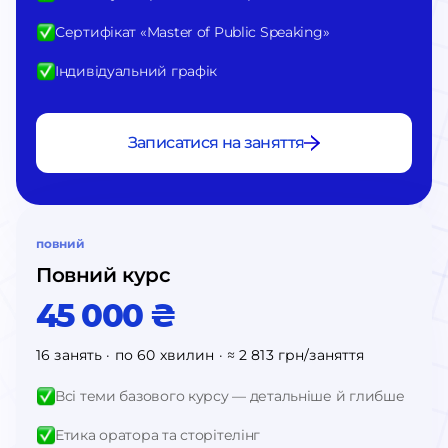
Сертифікат «Master of Public Speaking»
Індивідуальний графік
Записатися на заняття
повний
Повний курс
45 000 ₴
16 занять · по 60 хвилин · ≈ 2 813 грн/заняття
Всі теми базового курсу — детальніше й глибше
Етика оратора та сторітелінг