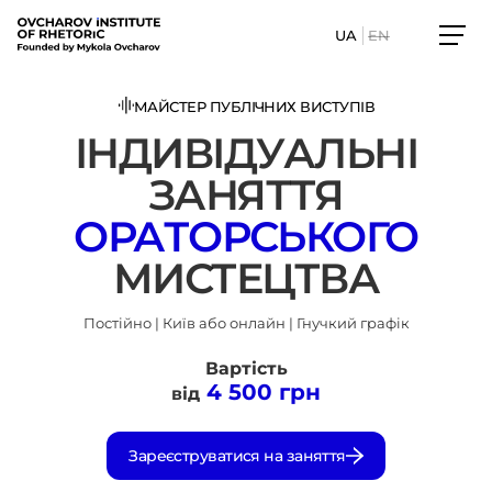
Перейти
до
UA
EN
основного
вмісту
МАЙСТЕР ПУБЛІЧНИХ ВИСТУПІВ
ІНДИВІДУАЛЬНІ
ЗАНЯТТЯ
ОРАТОРСЬКОГО
МИСТЕЦТВА
Постійно | Київ або онлайн | Гнучкий графік
Вартість
4 500 грн
від
Зареєструватися на заняття