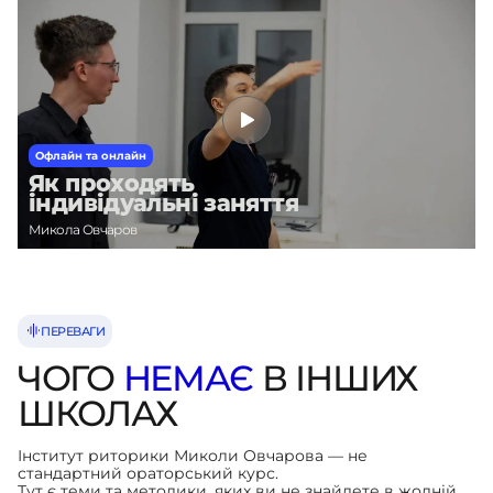
Офлайн та онлайн
Як проходять
індивідуальні заняття
Микола Овчаров
ПЕРЕВАГИ
ЧОГО
НЕМАЄ
В
ІНШИХ
ШКОЛАХ
Інститут риторики Миколи Овчарова — не
стандартний ораторський курс.
Тут є теми та методики, яких ви не знайдете в жодній