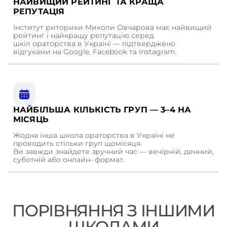
НАЙВИЩИЙ РЕЙТИНГ ТА КРАЩА
РЕПУТАЦІЯ
Інститут риторики Миколи Овчарова має найвищий
рейтинг і найкращу репутацію серед
шкіл ораторства в Україні — підтверджено
відгуками на Google, Facebook та Instagram.
НАЙБІЛЬША КІЛЬКІСТЬ ГРУП — 3–4 НА
МІСЯЦЬ
Жодна інша школа ораторства в Україні не
проводить стільки груп щомісяця.
Ви завжди знайдете зручний час — вечірній, денний,
суботній або онлайн- формат.
ПОРІВНЯННЯ З ІНШИМИ
ШКОЛАМИ