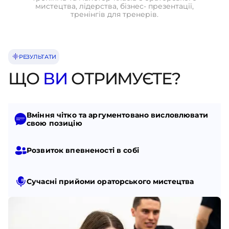
мистецтва, лідерства, бізнес- презентації,
тренінгів для тренерів.
РЕЗУЛЬТАТИ
ЩО
ВИ
ОТРИМУЄТЕ?
Вміння чітко та аргументовано висловлювати
свою позицію
Розвиток впевненості в собі
Сучасні прийоми ораторського мистецтва