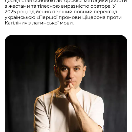
досвід став основою авторської методики роботи
з жестами та тілесною виразністю оратора. У
2025 році здійснив перший повний переклад
українською «Першої промови Ціцерона проти
Катіліни» з латинської мови.