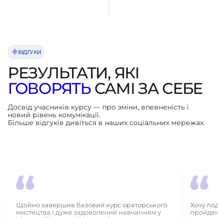
ВІДГУКИ
РЕЗУЛЬТАТИ, ЯКІ
ГОВОРЯТЬ
САМІ
ЗА СЕБЕ
Досвід учасників курсу — про зміни, впевненість і
новий рівень комунікації.
Більше відгуків дивіться в наших соціальних мережах.
Щойно завершив базовий курс ораторського
Хочу по
мистецтва і дуже задоволений навчанням у
пройдено