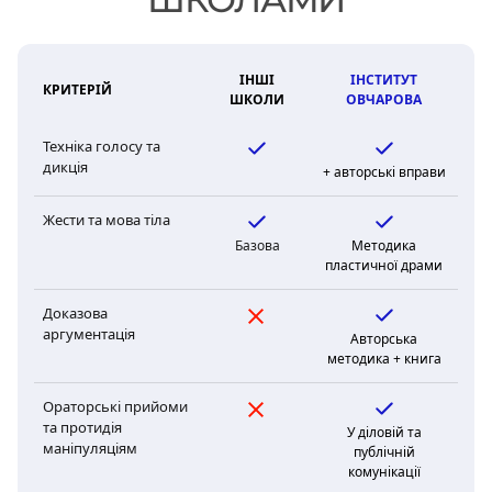
ІНШІ
ІНСТИТУТ
КРИТЕРІЙ
ШКОЛИ
ОВЧАРОВА
Техніка голосу та
дикція
+ авторські вправи
Жести та мова тіла
Базова
Методика
пластичної драми
Доказова
аргументація
Авторська
методика + книга
Ораторські прийоми
та протидія
У діловій та
маніпуляціям
публічній
комунікації