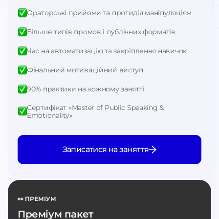
Ораторські прийоми та протидія маніпуляціям
Більше типів промов і публічних форматів
Час на автоматизацію та закріплення навичок
Фінальний мотиваційний виступ
90% практики на кожному занятті
Сертифікат «Master of Public Speaking &
Emotionality»
Записатися на заняття
👀 ПРЕМІУМ
Преміум пакет